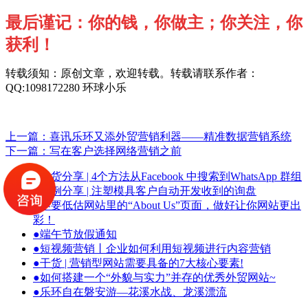
最后谨记：你的钱，你做主；你关注，你
获利！
转载须知：原创文章，欢迎转载。转载请联系作者：
QQ:1098172280 环球小乐
上一篇：喜讯乐环又添外贸营销利器——精准数据营销系统
下一篇：写在客户选择网络营销之前
●
干货分享 | 4个方法从Facebook 中搜索到WhatsApp 群组
●
案例分享 | 注塑模具客户自动开发收到的询盘
●
不要低估网站里的“About Us”页面，做好让你网站更出
彩！
●
端午节放假通知
●
短视频营销丨企业如何利用短视频进行内容营销
●
干货 | 营销型网站需要具备的7大核心要素!
●
如何搭建一个“外貌与实力”并存的优秀外贸网站~
●
乐环自在磐安游—花溪水战、龙溪漂流