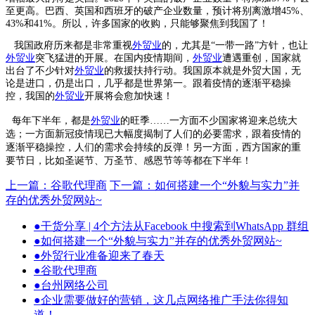
至更高。巴西、英国和西班牙的破产企业数量，预计将别离激增45%、
43%和41%。所以，许多国家的收购，只能够聚焦到我国了！
我国政府历来都是非常重视
外贸业
的，尤其是“一带一路”方针，也让
外贸业
突飞猛进的开展。在国内疫情期间，
外贸业
遭遇重创，国家就
出台了不少针对
外贸业
的救援扶持行动。我国原本就是外贸大国，无
论是进口，仍是出口，几乎都是世界第一。跟着疫情的逐渐平稳操
控，我国的
外贸业
开展将会愈加快速！
每年下半年，都是
外贸业
的旺季……一方面不少国家将迎来总统大
选；一方面新冠疫情现已大幅度揭制了人们的必要需求，跟着疫情的
逐渐平稳操控，人们的需求会持续的反弹！另一方面，西方国家的重
要节日，比如圣诞节、万圣节、感恩节等等都在下半年！
上一篇：谷歌代理商
下一篇：如何搭建一个“外貌与实力”并
存的优秀外贸网站~
●
干货分享 | 4个方法从Facebook 中搜索到WhatsApp 群组
●
如何搭建一个“外貌与实力”并存的优秀外贸网站~
●
外贸行业准备迎来了春天
●
谷歌代理商
●
台州网络公司
●
企业需要做好的营销，这几点网络推广手法你得知
道！