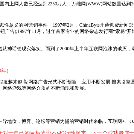
，国内上网人数已经达到2250万人，万维网(WWW)网站数量达到26
性意义的网营销事件：1997年2月，ChinaByte开通免费新闻
素的按钮广告);1997年11月，过年首家专业的网络杂志发行商“索易“
始从神话想现实落实。而到了
2000年上半年互联网泡沫的破灭
10年)
程度越来越高
;网络广告形式不断创新，应用不断发展;搜素引
具、网络游戏等网络介质的不断涌现和发展。
主导地位，博客、论坛等营销为辅的营销时代来临，互联网
+、
天对于自己的目标光说不做
?行动起来，下一个成功者属于